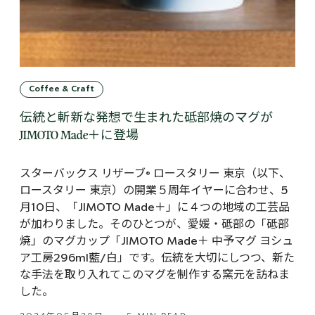
Coffee & Craft
伝統と斬新な発想で生まれた砥部焼のマグが
JIMOTO Made＋に登場
スターバックス リザーブ® ロースタリー 東京（以下、
ロースタリー 東京）の開業５周年イヤーに合わせ、5
月10日、「JIMOTO Made＋」に４つの地域の工芸品
が加わりました。そのひとつが、愛媛・砥部の「砥部
焼」のマグカップ「JIMOTO Made＋ 中予マグ ヨシュ
ア工房296ml藍/白」です。伝統を大切にしつつ、新た
な手法を取り入れてこのマグを制作する窯元を訪ねま
した。