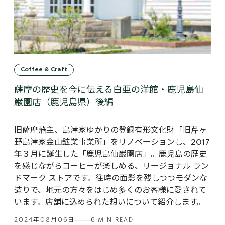
Coffee & Craft
薩摩の歴史を今に伝える白亜の洋館・鹿児島仙
巌園店（鹿児島県）後編
旧薩摩藩主、島津家ゆかりの登録有形文化財「旧芹ヶ
野島津家金山鉱業事業所」をリノベーションし、2017
年３月に誕生した「鹿児島仙巌園店」。鹿児島の歴史
を感じながらコーヒーが楽しめる、リージョナル ラン
ドマーク ストアです。往時の面影を残しつつモダンな
造りで、地元の方々をはじめ多くのお客様に愛されて
います。店舗に込められた想いについて紹介します。
2024年08月06日
6 MIN READ