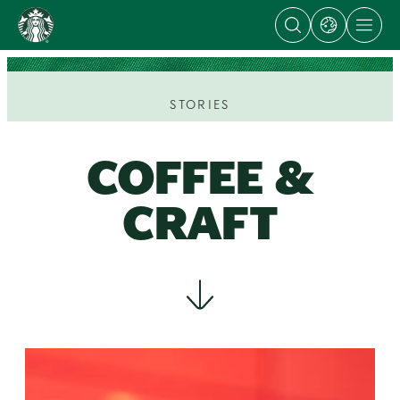
Open
Open
Open
content
search
dialog
site
dialog
with
navigation
Go
links
to
to
regional
ス
sites
タ
STORIES
ー
バ
ッ
COFFEE &
ク
ス
CRAFT
ス
ト
ー
リ
ー
ズ
homepage