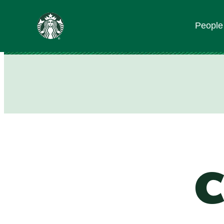
content
People
Go
to
ス
タ
ー
バ
ッ
ク
ス
ス
ト
ー
リ
ー
ズ
homepage