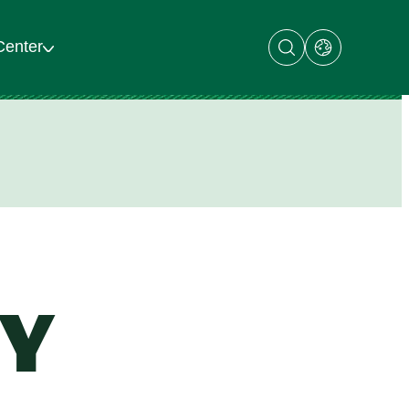
Open
Open
Center
search
dialog
dialog
with
links
to
regional
sites
Y